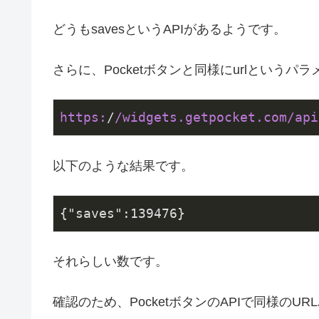
どうもsavesというAPIがあるようです。
さらに、Pocketボタンと同様にurlという
https:
/
/widgets.getpocket.com/api
以下のような結果です。
{
"saves"
:
139476
}
それらしい数です。
確認のため、PocketボタンのAPIで同様の