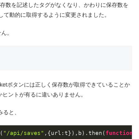
った保存数を記述したタグがなくなり、かわりに保存数を
riptを通して動的に取得するように変更されました。
せん。
ketボタンには正しく保存数が取得できていることか
なにかヒントが有るに違いありません。
てみると、
(
"/api/saves"
,{
url
:t}),b).then(
function
(