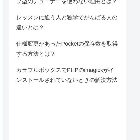
プ型のチューナーを使わない理由とは？
レッスンに通う人と独学でがんばる人の
違いとは？
仕様変更があったPocketの保存数を取得
する方法とは？
カラフルボックスでPHPのimagickがイ
ンストールされていないときの解決方法
t
)
{
return
 t.json()})}