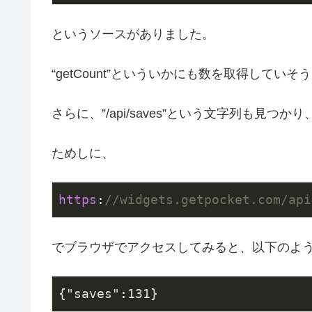
というソースがありました。
“getCount”といういかにも数を取得してい
さらに、”/api/saves”という文字列も見つ
ためしに、
https
:
//widgets.getpocket.com/api
でブラウザでアクセスしてみると、以下のよう
{
"saves"
:
131
}