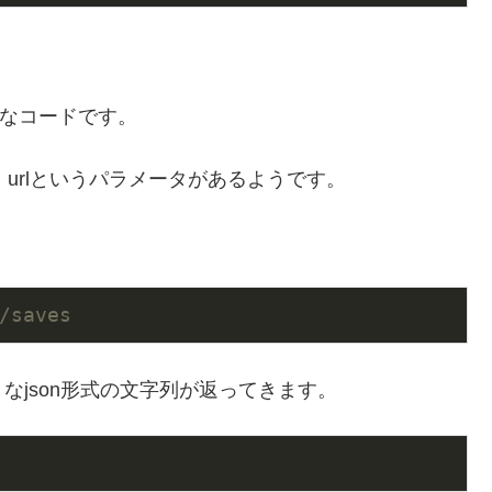
そうなコードです。
かり、urlというパラメータがあるようです。
/saves
なjson形式の文字列が返ってきます。