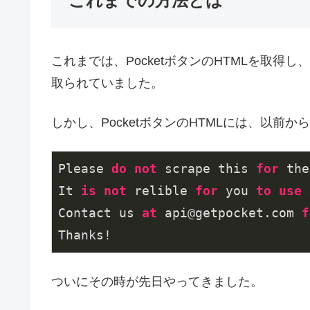
これまでの方法とは
これまでは、PocketボタンのHTMLを取
取られていました。
しかし、PocketボタンのHTMLには、以
Please 
do
not
 scrape this 
for
 the
It 
is
not
 relible 
for
 you 
to
use
Contact us 
at
 api@getpocket.com 
f
Thanks!
ついにその時が先日やってきました。