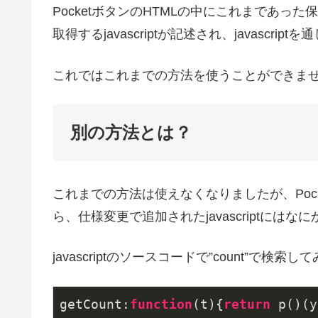
PocketボタンのHTMLの中にこれまであ
取得するjavascriptが記述され、javasc
これではこれまでの方法を使うことができま
別の方法とは？
これまでの方法は使えなくなりましたが、Poc
ら、仕様変更で追加されたjavascriptには
javascriptのソースコードで”count”で検索し
getCount:
function
(
t
)
{
return
 p()(y