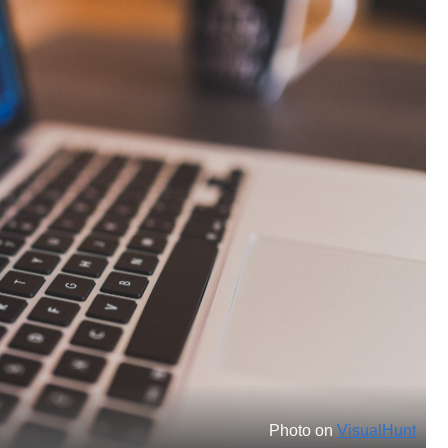
Photo on
VisualHunt