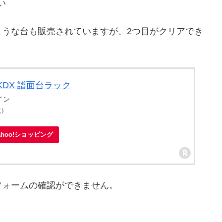
い
ような台も販売されていますが、2つ目がクリアでき
RKDX 譜面台ラック
ライン
点）
ahoo!ショッピング
フォームの確認ができません。